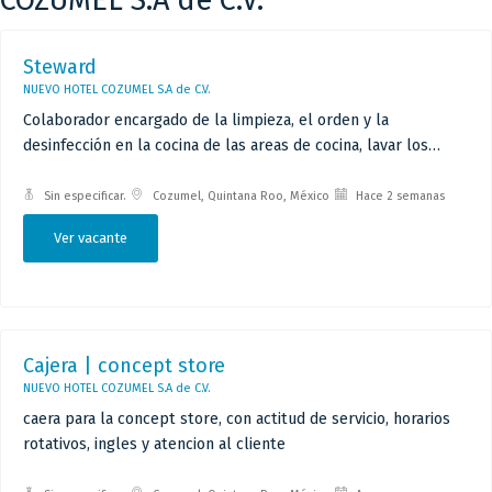
COZUMEL S.A de C.V.
Steward
NUEVO HOTEL COZUMEL S.A de C.V.
Colaborador encargado de la limpieza, el orden y la
desinfección en la cocina de las areas de cocina, lavar los
platos, desencrustar, limpiar los equipo, areas y sacar la
basura.
Sin especificar.
Cozumel, Quintana Roo, México
Hace 2 semanas
Ver vacante
Cajera | concept store
NUEVO HOTEL COZUMEL S.A de C.V.
caera para la concept store, con actitud de servicio, horarios
rotativos, ingles y atencion al cliente