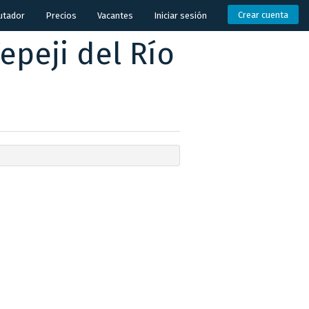
Crear cuenta
utador
Precios
Vacantes
Iniciar sesión
peji del Río