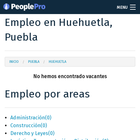
MENU
Empleo en Huehuetla,
Soy reclutador
Puebla
Precios
Vacantes
Iniciar sesión
INICIO
PUEBLA
HUEHUETLA
No hemos encontrado vacantes
Crear cuenta
Empleo por areas
Administración
(0)
Construcción
(0)
Derecho y Leyes
(0)