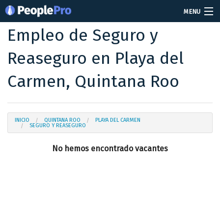
MENU
Empleo de Seguro y
Soy reclutador
Reaseguro en Playa del
Precios
Carmen, Quintana Roo
Vacantes
Iniciar sesión
INICIO
QUINTANA ROO
PLAYA DEL CARMEN
Crear cuenta
SEGURO Y REASEGURO
No hemos encontrado vacantes