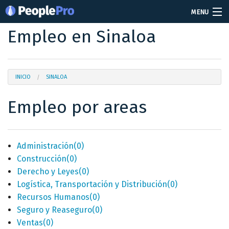
MENU
Empleo en Sinaloa
Soy reclutador
Precios
INICIO
SINALOA
Vacantes
Empleo por areas
Iniciar sesión
Crear cuenta
Administración
(0)
Construcción
(0)
Derecho y Leyes
(0)
Logística, Transportación y Distribución
(0)
Recursos Humanos
(0)
Seguro y Reaseguro
(0)
Ventas
(0)