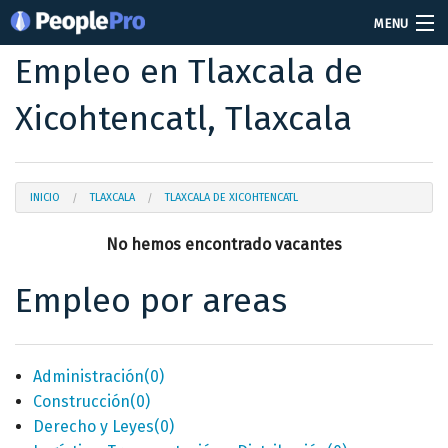
MENU
Empleo en Tlaxcala de
Soy reclutador
Xicohtencatl, Tlaxcala
Precios
Vacantes
Iniciar sesión
INICIO
TLAXCALA
TLAXCALA DE XICOHTENCATL
No hemos encontrado vacantes
Crear cuenta
Empleo por areas
Administración
(0)
Construcción
(0)
Derecho y Leyes
(0)