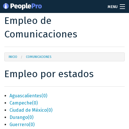
MENU
Empleo de
Soy reclutador
Comunicaciones
Precios
Vacantes
Iniciar sesión
INICIO
COMUNICACIONES
Empleo por estados
Crear cuenta
Aguascalientes
(0)
Campeche
(0)
Ciudad de México
(0)
Durango
(0)
Guerrero
(0)