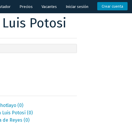
Crear cuenta
utador
Precios
Vacantes
Iniciar sesión
Luis Potosi
chotlayo
(0)
 Luis Potosí
(0)
la de Reyes
(0)