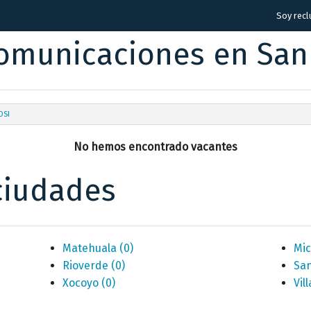
Soy recl
municaciones en San 
OSI
No hemos encontrado vacantes
ciudades
Matehuala
(0)
Mi
Rioverde
(0)
San
Xocoyo
(0)
Vil