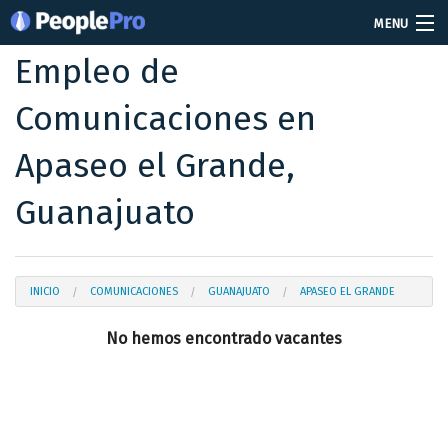
MENU
Empleo de
Soy reclutador
Comunicaciones en
Precios
Apaseo el Grande,
Vacantes
Iniciar sesión
Guanajuato
Crear cuenta
INICIO
COMUNICACIONES
GUANAJUATO
APASEO EL GRANDE
No hemos encontrado vacantes