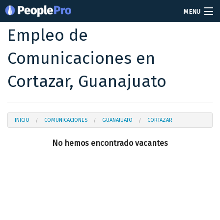
MENU
Empleo de
Soy reclutador
Comunicaciones en
Precios
Cortazar, Guanajuato
Vacantes
Iniciar sesión
INICIO
COMUNICACIONES
GUANAJUATO
CORTAZAR
Crear cuenta
No hemos encontrado vacantes