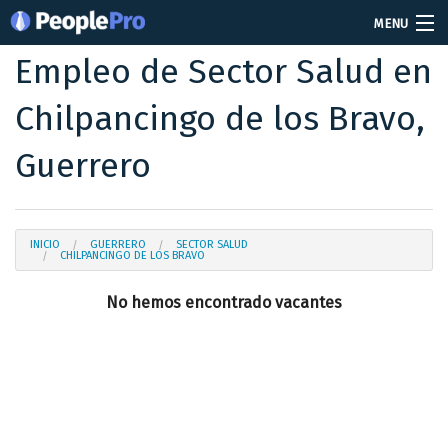
MENU
Empleo de Sector Salud en
Soy reclutador
Chilpancingo de los Bravo,
Precios
Guerrero
Vacantes
Iniciar sesión
INICIO
GUERRERO
SECTOR SALUD
Crear cuenta
CHILPANCINGO DE LOS BRAVO
No hemos encontrado vacantes