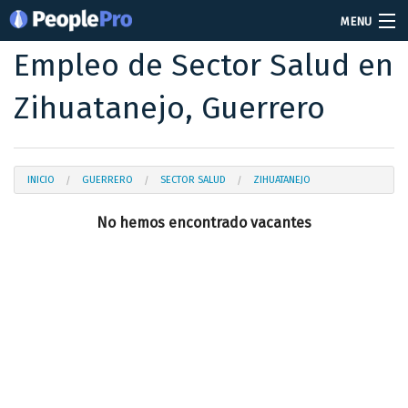
MENU
Empleo de Sector Salud en
Soy reclutador
Zihuatanejo, Guerrero
Precios
Vacantes
Iniciar sesión
INICIO
GUERRERO
SECTOR SALUD
ZIHUATANEJO
No hemos encontrado vacantes
Crear cuenta