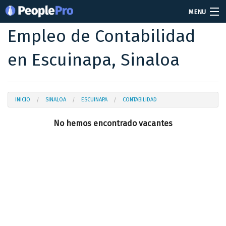
MENU
Empleo de Contabilidad
Soy reclutador
en Escuinapa, Sinaloa
Precios
Vacantes
Iniciar sesión
INICIO
SINALOA
ESCUINAPA
CONTABILIDAD
No hemos encontrado vacantes
Crear cuenta