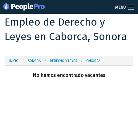
MENU
Empleo de Derecho y
Soy reclutador
Leyes en Caborca, Sonora
Precios
Vacantes
Iniciar sesión
INICIO
SONORA
DERECHO Y LEYES
CABORCA
No hemos encontrado vacantes
Crear cuenta