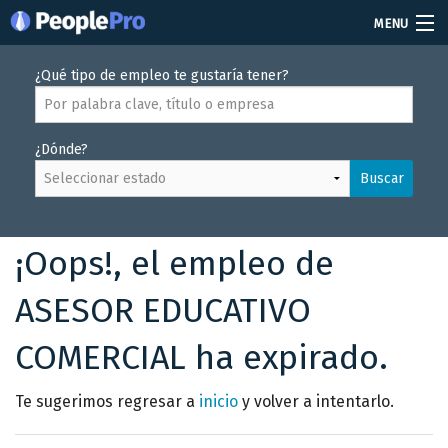
MENU
Soy reclutador
¿Qué tipo de empleo te gustaría tener?
Precios
¿Dónde?
Vacantes
Buscar
Iniciar sesión
Crear cuenta
¡Oops!, el empleo de
ASESOR EDUCATIVO
COMERCIAL ha expirado.
Te sugerimos regresar a
inicio
y volver a intentarlo.