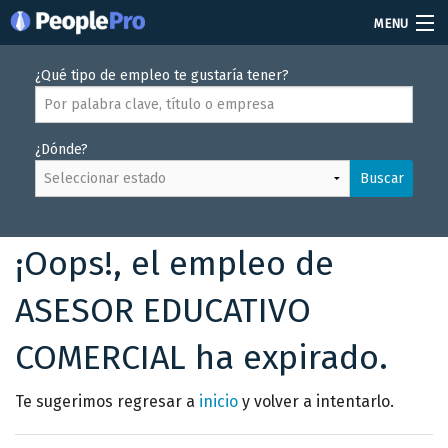
MENU
Soy reclutador
¿Qué tipo de empleo te gustaría tener?
Precios
¿Dónde?
Vacantes
Buscar
Iniciar sesión
Crear cuenta
¡Oops!, el empleo de
ASESOR EDUCATIVO
COMERCIAL ha expirado.
Te sugerimos regresar a
inicio
y volver a intentarlo.