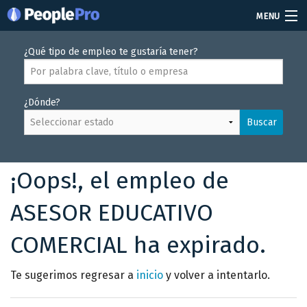
MENU
Soy reclutador
¿Qué tipo de empleo te gustaría tener?
Precios
¿Dónde?
Vacantes
Buscar
Iniciar sesión
Crear cuenta
¡Oops!, el empleo de
ASESOR EDUCATIVO
COMERCIAL ha expirado.
Te sugerimos regresar a
inicio
y volver a intentarlo.